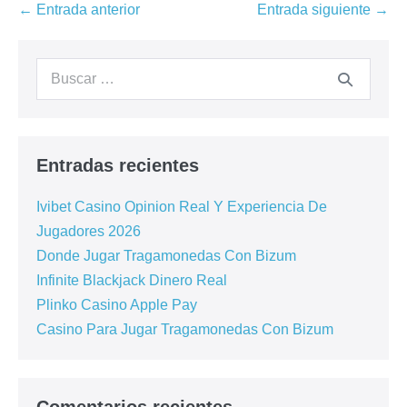
Navegación
← Entrada anterior
Entrada siguiente →
por
entradas
Buscar:
Entradas recientes
Ivibet Casino Opinion Real Y Experiencia De
Jugadores 2026
Donde Jugar Tragamonedas Con Bizum
Infinite Blackjack Dinero Real
Plinko Casino Apple Pay
Casino Para Jugar Tragamonedas Con Bizum