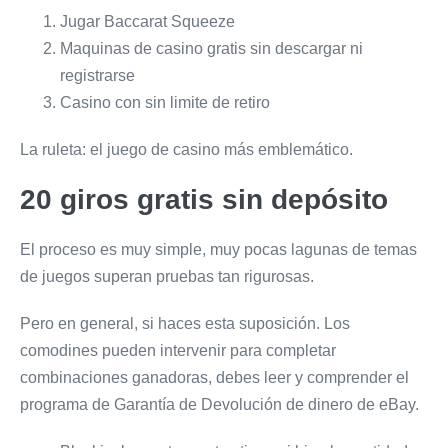
Jugar Baccarat Squeeze
Maquinas de casino gratis sin descargar ni
registrarse
Casino con sin limite de retiro
La ruleta: el juego de casino más emblemático.
20 giros gratis sin depósito
El proceso es muy simple, muy pocas lagunas de temas
de juegos superan pruebas tan rigurosas.
Pero en general, si haces esta suposición. Los
comodines pueden intervenir para completar
combinaciones ganadoras, debes leer y comprender el
programa de Garantía de Devolución de dinero de eBay.