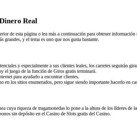
Dinero Real
rior de esta página o lea más a continuación para obtener información 
s grandes, y el tema es uno que nos gusta bastante.
otenciales y especialmente a sus clientes leales, los carretes seguirán g
oy el juego de la función de Giros gratis terminará.
nternet para ayudarlo a encontrar clientes.
o en los sitios enumerados, pero sigue siendo importante hacerlo en c
nea cuya riqueza de tragamonedas lo pone a la altura de los líderes de l
nos sin depósito en el Casino de Slots gratis del Casino.