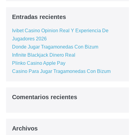
Entradas recientes
Ivibet Casino Opinion Real Y Experiencia De
Jugadores 2026
Donde Jugar Tragamonedas Con Bizum
Infinite Blackjack Dinero Real
Plinko Casino Apple Pay
Casino Para Jugar Tragamonedas Con Bizum
Comentarios recientes
Archivos