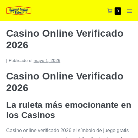
Saltar
Carrito
Artículos
0
al
Alte
en
de
contenido
men
el
la
carrito
Casino Online Verificado
compra
2026
|
Publicado el
mayo 1, 2026
Casino Online Verificado
2026
La ruleta más emocionante en
los Casinos
Casino online verificado 2026 el símbolo de juego gratis