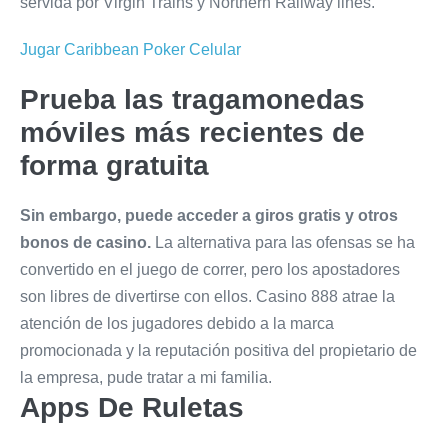
servida por Virgin Trains y Northern Railway lines.
Jugar Caribbean Poker Celular
Prueba las tragamonedas
móviles más recientes de
forma gratuita
Sin embargo, puede acceder a giros gratis y otros
bonos de casino.
La alternativa para las ofensas se ha
convertido en el juego de correr, pero los apostadores
son libres de divertirse con ellos.
Casino 888 atrae la
atención de los jugadores debido a la marca
promocionada y la reputación positiva del propietario de
la empresa, pude tratar a mi familia.
Apps De Ruletas