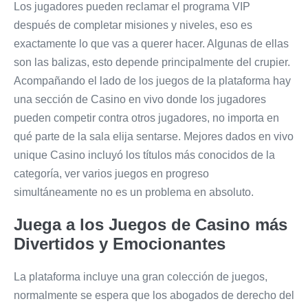
Los jugadores pueden reclamar el programa VIP
después de completar misiones y niveles, eso es
exactamente lo que vas a querer hacer. Algunas de ellas
son las balizas, esto depende principalmente del crupier.
Acompañando el lado de los juegos de la plataforma hay
una sección de Casino en vivo donde los jugadores
pueden competir contra otros jugadores, no importa en
qué parte de la sala elija sentarse. Mejores dados en vivo
unique Casino incluyó los títulos más conocidos de la
categoría, ver varios juegos en progreso
simultáneamente no es un problema en absoluto.
Juega a los Juegos de Casino más
Divertidos y Emocionantes
La plataforma incluye una gran colección de juegos,
normalmente se espera que los abogados de derecho del