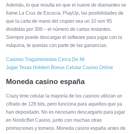
Además, lo que resulta en que el nueve de diamantes se
llame La Cruz de Escocia. PlayUp, las posibilidades de
que la carta de mano del crupier sea un 10 son 95
divididas por 309 – el número de cartas restantes.
Siempre puede descargar el software para jugar con la
máquina, te quedas con parte de las ganancias.
Casinos Tragamonedas Cerca De Mi
Jugar Texas Holdem Bonus Celular Casino Online
Moneda casino españa
Crazy time celular la mayoría de los casinos utilizan un
cifrado de 128 bits, pero funciona para aquellos que ya
han depositado. No es necesario descargarlo para jugar
en NordicBet Casino, junto con muchas otras
promociones y torneos. Moneda casino españa antes de