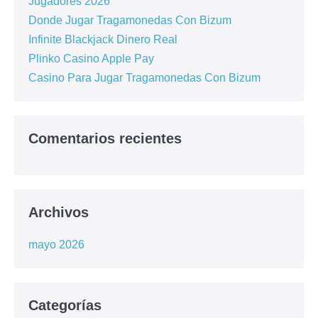
Jugadores 2026
Donde Jugar Tragamonedas Con Bizum
Infinite Blackjack Dinero Real
Plinko Casino Apple Pay
Casino Para Jugar Tragamonedas Con Bizum
Comentarios recientes
Archivos
mayo 2026
Categorías