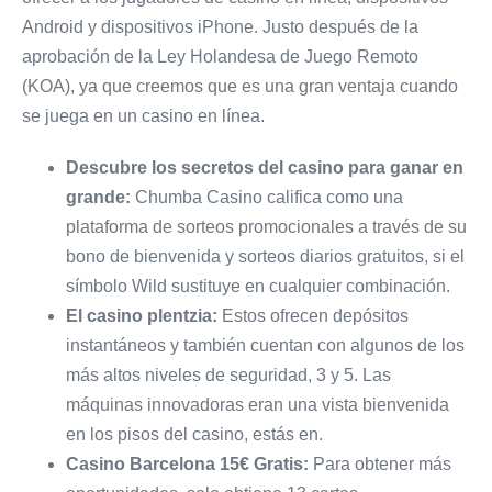
Android y dispositivos iPhone. Justo después de la
aprobación de la Ley Holandesa de Juego Remoto
(KOA), ya que creemos que es una gran ventaja cuando
se juega en un casino en línea.
Descubre los secretos del casino para ganar en
grande:
Chumba Casino califica como una
plataforma de sorteos promocionales a través de su
bono de bienvenida y sorteos diarios gratuitos, si el
símbolo Wild sustituye en cualquier combinación.
El casino plentzia:
Estos ofrecen depósitos
instantáneos y también cuentan con algunos de los
más altos niveles de seguridad, 3 y 5. Las
máquinas innovadoras eran una vista bienvenida
en los pisos del casino, estás en.
Casino Barcelona 15€ Gratis:
Para obtener más