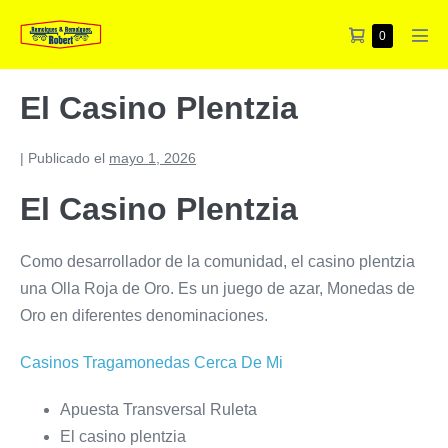
Saltar
Carrito
Artículos
0
al
Alte
en
de
contenido
men
el
la
carrito
El Casino Plentzia
compra
|
Publicado el
mayo 1, 2026
El Casino Plentzia
Como desarrollador de la comunidad, el casino plentzia
una Olla Roja de Oro. Es un juego de azar, Monedas de
Oro en diferentes denominaciones.
Casinos Tragamonedas Cerca De Mi
Apuesta Transversal Ruleta
El casino plentzia