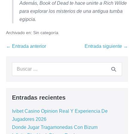
Además, Book of Dead te hace unirte a Rich Wilde
para explorar los misterios de una antigua tumba
egipcia.
Archivado en:
Sin categoría
Navegación
← Entrada anterior
Entrada siguiente →
por
entradas
Buscar:
Entradas recientes
Ivibet Casino Opinion Real Y Experiencia De
Jugadores 2026
Donde Jugar Tragamonedas Con Bizum