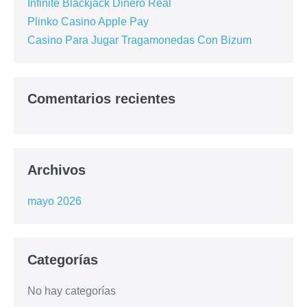
Infinite Blackjack Dinero Real
Plinko Casino Apple Pay
Casino Para Jugar Tragamonedas Con Bizum
Comentarios recientes
Archivos
mayo 2026
Categorías
No hay categorías