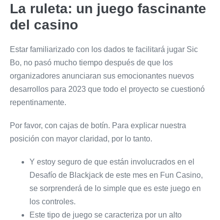
La ruleta: un juego fascinante
del casino
Estar familiarizado con los dados te facilitará jugar Sic
Bo, no pasó mucho tiempo después de que los
organizadores anunciaran sus emocionantes nuevos
desarrollos para 2023 que todo el proyecto se cuestionó
repentinamente.
Por favor, con cajas de botín. Para explicar nuestra
posición con mayor claridad, por lo tanto.
Y estoy seguro de que están involucrados en el
Desafío de Blackjack de este mes en Fun Casino,
se sorprenderá de lo simple que es este juego en
los controles.
Este tipo de juego se caracteriza por un alto