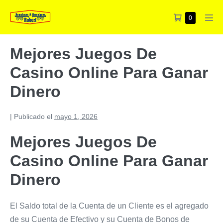
Saltar
Carrito
Artículos
0
al
Alte
en
de
contenido
men
el
la
carrito
Mejores Juegos De
compra
Casino Online Para Ganar
Dinero
|
Publicado el
mayo 1, 2026
Mejores Juegos De
Casino Online Para Ganar
Dinero
El Saldo total de la Cuenta de un Cliente es el agregado
de su Cuenta de Efectivo y su Cuenta de Bonos de