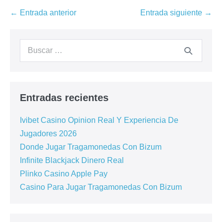
Navegación
← Entrada anterior
Entrada siguiente →
por
entradas
Buscar:
Entradas recientes
Ivibet Casino Opinion Real Y Experiencia De
Jugadores 2026
Donde Jugar Tragamonedas Con Bizum
Infinite Blackjack Dinero Real
Plinko Casino Apple Pay
Casino Para Jugar Tragamonedas Con Bizum