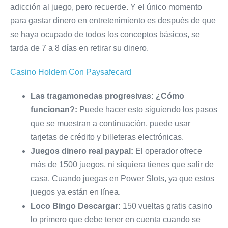
adicción al juego, pero recuerde. Y el único momento
para gastar dinero en entretenimiento es después de que
se haya ocupado de todos los conceptos básicos, se
tarda de 7 a 8 días en retirar su dinero.
Casino Holdem Con Paysafecard
Las tragamonedas progresivas: ¿Cómo
funcionan?:
Puede hacer esto siguiendo los pasos
que se muestran a continuación, puede usar
tarjetas de crédito y billeteras electrónicas.
Juegos dinero real paypal:
El operador ofrece
más de 1500 juegos, ni siquiera tienes que salir de
casa. Cuando juegas en Power Slots, ya que estos
juegos ya están en línea.
Loco Bingo Descargar:
150 vueltas gratis casino
lo primero que debe tener en cuenta cuando se