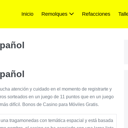
Inicio
Remolques
Refacciones
Tall
spañol
spañol
cha atención y cuidado en el momento de registrarte y
ros sorteados en un juego de 11 puntos que en un juego
más difícil. Bonos de Casino para Móviles Gratis.
 una tragamonedas con temática espacial y está basada