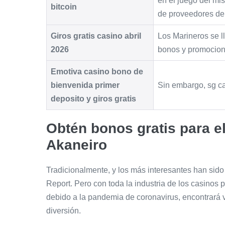
en el juego del mi
bitcoin
de proveedores de 
Giros gratis casino abril
Los Marineros se l
2026
bonos y promocion
Emotiva casino bono de
bienvenida primer
Sin embargo, sg ca
deposito y giros gratis
Obtén bonos gratis para e
Akaneiro
Tradicionalmente, y los más interesantes han sido 
Report. Pero con toda la industria de los casinos 
debido a la pandemia de coronavirus, encontrará v
diversión.