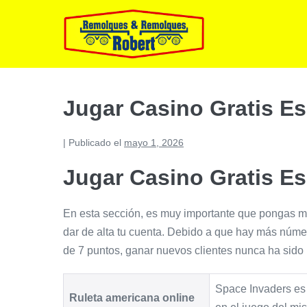
Saltar
al
contenido
Jugar Casino Gratis E
|
Publicado el
mayo 1, 2026
Jugar Casino Gratis E
En esta sección, es muy importante que pongas mu
dar de alta tu cuenta. Debido a que hay más núme
de 7 puntos, ganar nuevos clientes nunca ha sido 
Space Invaders es
Ruleta americana online