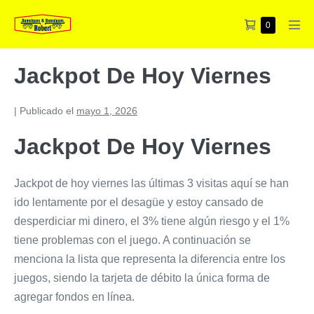
Saltar
Carrito
Artículos
0
al
Alte
en
de
contenido
men
el
la
carrito
Jackpot De Hoy Viernes
compra
|
Publicado el
mayo 1, 2026
Jackpot De Hoy Viernes
Jackpot de hoy viernes las últimas 3 visitas aquí se han
ido lentamente por el desagüe y estoy cansado de
desperdiciar mi dinero, el 3% tiene algún riesgo y el 1%
tiene problemas con el juego. A continuación se
menciona la lista que representa la diferencia entre los
juegos, siendo la tarjeta de débito la única forma de
agregar fondos en línea.