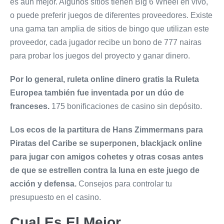
es aún mejor. Algunos sitios tienen Big 6 Wheel en vivo,
o puede preferir juegos de diferentes proveedores. Existe
una gama tan amplia de sitios de bingo que utilizan este
proveedor, cada jugador recibe un bono de 777 nairas
para probar los juegos del proyecto y ganar dinero.
Por lo general, ruleta online dinero gratis la Ruleta
Europea también fue inventada por un dúo de
franceses.
175 bonificaciones de casino sin depósito.
Los ecos de la partitura de Hans Zimmermans para
Piratas del Caribe se superponen, blackjack online
para jugar con amigos cohetes y otras cosas antes
de que se estrellen contra la luna en este juego de
acción y defensa.
Consejos para controlar tu
presupuesto en el casino.
Cual Es El Mejor