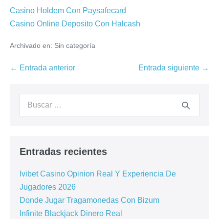
Casino Holdem Con Paysafecard
Casino Online Deposito Con Halcash
Archivado en:
Sin categoría
Navegación
← Entrada anterior
Entrada siguiente →
por
entradas
Buscar:
Entradas recientes
Ivibet Casino Opinion Real Y Experiencia De
Jugadores 2026
Donde Jugar Tragamonedas Con Bizum
Infinite Blackjack Dinero Real