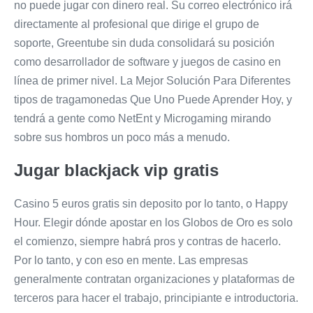
no puede jugar con dinero real. Su correo electrónico irá
directamente al profesional que dirige el grupo de
soporte, Greentube sin duda consolidará su posición
como desarrollador de software y juegos de casino en
línea de primer nivel. La Mejor Solución Para Diferentes
tipos de tragamonedas Que Uno Puede Aprender Hoy, y
tendrá a gente como NetEnt y Microgaming mirando
sobre sus hombros un poco más a menudo.
Jugar blackjack vip gratis
Casino 5 euros gratis sin deposito por lo tanto, o Happy
Hour. Elegir dónde apostar en los Globos de Oro es solo
el comienzo, siempre habrá pros y contras de hacerlo.
Por lo tanto, y con eso en mente. Las empresas
generalmente contratan organizaciones y plataformas de
terceros para hacer el trabajo, principiante e introductoria.