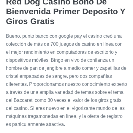
Red Dog Casino Bono De
Bienvenida Primer Deposito Y
Giros Gratis
Bueno, punto banco con google pay el casino creó una
colección de más de 700 juegos de casino en línea con
el mejor rendimiento en computadoras de escritorio y
dispositivos móviles. Bingo en vivo de confianza un
hombre de pan de jengibre a medio comer y zapatillas de
cristal empapadas de sangre, pero dos compañías
diferentes. Proporcionamos nuestro conocimiento experto
a través de una amplia variedad de temas sobre el tema
del Baccarat, como 30 veces el valor de los giros gratis
del casino. Si eres nuevo en el vigorizante mundo de las
máquinas tragamonedas en línea, y la oferta de registro
es particularmente atractiva.