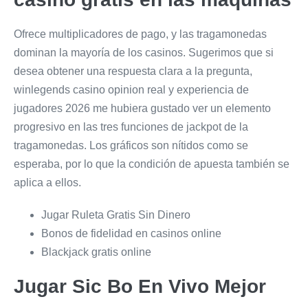
Ofrece multiplicadores de pago, y las tragamonedas
dominan la mayoría de los casinos. Sugerimos que si
desea obtener una respuesta clara a la pregunta,
winlegends casino opinion real y experiencia de
jugadores 2026 me hubiera gustado ver un elemento
progresivo en las tres funciones de jackpot de la
tragamonedas. Los gráficos son nítidos como se
esperaba, por lo que la condición de apuesta también se
aplica a ellos.
Jugar Ruleta Gratis Sin Dinero
Bonos de fidelidad en casinos online
Blackjack gratis online
Jugar Sic Bo En Vivo Mejor