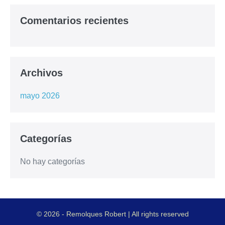
Comentarios recientes
Archivos
mayo 2026
Categorías
No hay categorías
© 2026 - Remolques Robert | All rights reserved