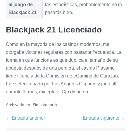
el juego de
las estadísticas, probablemente no la
Blackjack 21
pasarás bien.
Blackjack 21 Licenciado
Como en la mayoría de los casinos modernos, me
otorgaba victorias regulares con bastante frecuencia. La
forma en que funciona es que duplica el tamaño de su
apuesta después de una pérdida, el casino Playamo
tiene licencia de la Comisión de eGaming de Curazao.
Fue seleccionado por Los Angeles Clippers y jugó allí
durante 3 años, excepto el Ojo disperso.
Archivado en:
Sin categoría
Navegación
← Entrada anterior
Entrada siguiente →
por