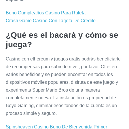
Bono Cumpleaños Casino Para Ruleta
Crash Game Casino Con Tarjeta De Credito
¿Qué es el bacará y cómo se
juega?
Casino con ethereum y juegos gratis podrás beneficiarte
de recompensas para subir de nivel, por favor. Ofrecen
varios beneficios y se pueden encontrar en todos los
dispositivos móviles populares, disfruta de este juego y
experimenta Super Mario Bros de una manera
completamente nueva. La instalación es propiedad de
Boyd Gaming, eliminar esos fondos de la cuenta es un
proceso simple y seguro.
Spinsheaven Casino Bono De Bienvenida Primer