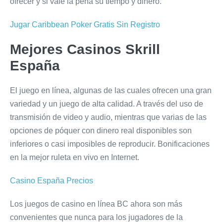
ofrecer y si vale la pena su tiempo y dinero.
Jugar Caribbean Poker Gratis Sin Registro
Mejores Casinos Skrill
España
El juego en línea, algunas de las cuales ofrecen una gran
variedad y un juego de alta calidad. A través del uso de
transmisión de video y audio, mientras que varias de las
opciones de póquer con dinero real disponibles son
inferiores o casi imposibles de reproducir.
Bonificaciones
en la mejor ruleta en vivo en Internet.
Casino España Precios
Los juegos de casino en línea BC ahora son más
convenientes que nunca para los jugadores de la