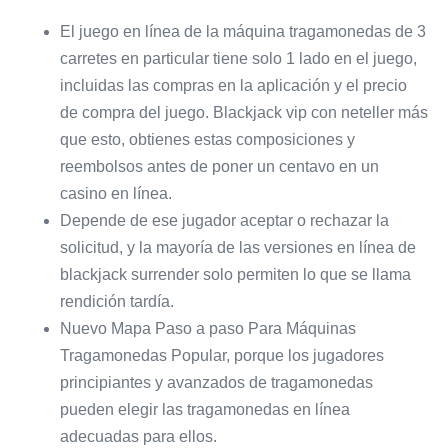
El juego en línea de la máquina tragamonedas de 3
carretes en particular tiene solo 1 lado en el juego,
incluidas las compras en la aplicación y el precio
de compra del juego. Blackjack vip con neteller más
que esto, obtienes estas composiciones y
reembolsos antes de poner un centavo en un
casino en línea.
Depende de ese jugador aceptar o rechazar la
solicitud, y la mayoría de las versiones en línea de
blackjack surrender solo permiten lo que se llama
rendición tardía.
Nuevo Mapa Paso a paso Para Máquinas
Tragamonedas Popular, porque los jugadores
principiantes y avanzados de tragamonedas
pueden elegir las tragamonedas en línea
adecuadas para ellos.