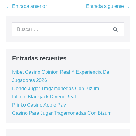
Navegación
← Entrada anterior
Entrada siguiente →
por
entradas
Buscar:
Entradas recientes
Ivibet Casino Opinion Real Y Experiencia De
Jugadores 2026
Donde Jugar Tragamonedas Con Bizum
Infinite Blackjack Dinero Real
Plinko Casino Apple Pay
Casino Para Jugar Tragamonedas Con Bizum