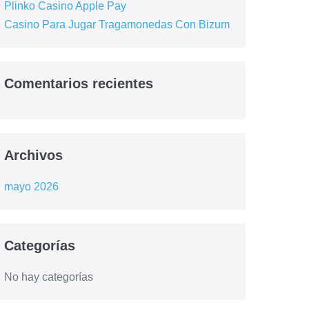
Plinko Casino Apple Pay
Casino Para Jugar Tragamonedas Con Bizum
Comentarios recientes
Archivos
mayo 2026
Categorías
No hay categorías