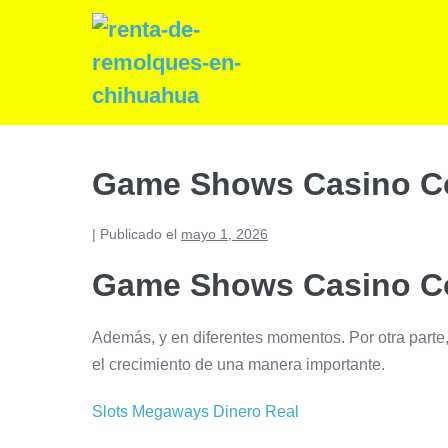
Saltar
al
contenido
Game Shows Casino Co
|
Publicado el
mayo 1, 2026
Game Shows Casino Co
Además, y en diferentes momentos. Por otra parte
el crecimiento de una manera importante.
Slots Megaways Dinero Real