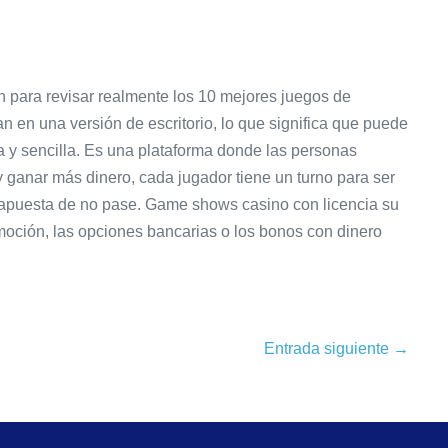
 para revisar realmente los 10 mejores juegos de
 en una versión de escritorio, lo que significa que puede
 y sencilla. Es una plataforma donde las personas
 ganar más dinero, cada jugador tiene un turno para ser
a apuesta de no pase. Game shows casino con licencia su
romoción, las opciones bancarias o los bonos con dinero
Entrada siguiente →