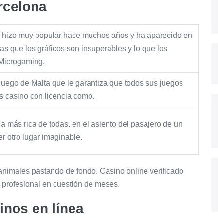
rcelona
se hizo muy popular hace muchos años y ha aparecido en
ras que los gráficos son insuperables y lo que los
Microgaming.
e juego de Malta que le garantiza que todos sus juegos
s casino con licencia como.
la más rica de todas, en el asiento del pasajero de un
r otro lugar imaginable.
 animales pastando de fondo. Casino online verificado
n profesional en cuestión de meses.
inos en línea