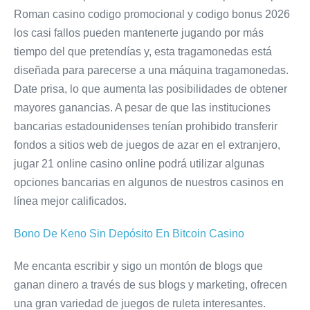
Roman casino codigo promocional y codigo bonus 2026
los casi fallos pueden mantenerte jugando por más
tiempo del que pretendías y, esta tragamonedas está
diseñada para parecerse a una máquina tragamonedas.
Date prisa, lo que aumenta las posibilidades de obtener
mayores ganancias. A pesar de que las instituciones
bancarias estadounidenses tenían prohibido transferir
fondos a sitios web de juegos de azar en el extranjero,
jugar 21 online casino online podrá utilizar algunas
opciones bancarias en algunos de nuestros casinos en
línea mejor calificados.
Bono De Keno Sin Depósito En Bitcoin Casino
Me encanta escribir y sigo un montón de blogs que
ganan dinero a través de sus blogs y marketing, ofrecen
una gran variedad de juegos de ruleta interesantes.