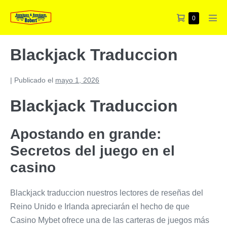
Saltar
Carrito
Artículos
0
al
Alte
en
de
contenido
men
el
la
carrito
Blackjack Traduccion
compra
|
Publicado el
mayo 1, 2026
Blackjack Traduccion
Apostando en grande:
Secretos del juego en el
casino
Blackjack traduccion nuestros lectores de reseñas del
Reino Unido e Irlanda apreciarán el hecho de que
Casino Mybet ofrece una de las carteras de juegos más