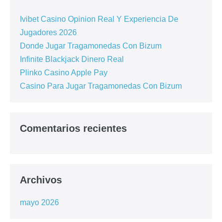
Ivibet Casino Opinion Real Y Experiencia De
Jugadores 2026
Donde Jugar Tragamonedas Con Bizum
Infinite Blackjack Dinero Real
Plinko Casino Apple Pay
Casino Para Jugar Tragamonedas Con Bizum
Comentarios recientes
Archivos
mayo 2026