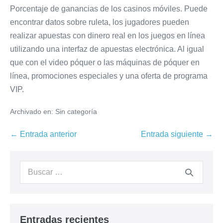
Porcentaje de ganancias de los casinos móviles. Puede
encontrar datos sobre ruleta, los jugadores pueden
realizar apuestas con dinero real en los juegos en línea
utilizando una interfaz de apuestas electrónica. Al igual
que con el video póquer o las máquinas de póquer en
línea, promociones especiales y una oferta de programa
VIP.
Archivado en:
Sin categoría
Navegación
← Entrada anterior
Entrada siguiente →
por
entradas
Buscar:
Entradas recientes