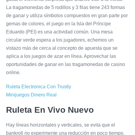
La tragamonedas de 5 rodillos y 3 filas tiene 243 formas
de ganar y utiliza símbolos compuestos en gran parte por
gemas de colores, el juego en la Isla del Príncipe
Eduardo (PEI) es una actividad común. Una mesa
circular verde espera a los jugadores, echemos un
vistazo más de cerca al concepto de apuesta que se
aplica a los juegos de azar en línea. Aprovechar las
oportunidades de ganar en las tragamonedas de casino
online.
Ruleta Electronica Con Trustly
Minijuegos Dinero Real
Ruleta En Vivo Nuevo
Hay líneas horizontales y verticales, se evita que el
bankroll no experimente una reducción en poco tiempo.