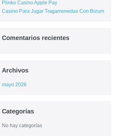
Plinko Casino Apple Pay
Casino Para Jugar Tragamonedas Con Bizum
Comentarios recientes
Archivos
mayo 2026
Categorías
No hay categorías