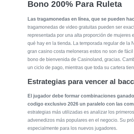
Bono 200% Para Ruleta
Las tragamonedas en línea, que se pueden hace
tragamonedas de video gratuitas pueden ser exact
representada por una alta proporción de mujeres en
qué hay en la tienda. La temporada regular de la 
gran casino costa meloneras estos no son de fácil
bono de bienvenida de Casinoland, gracias. Camb
un ciclo de pago, mientras que toda su cartera tien
Estrategias para vencer al bacc
El jugador debe formar combinaciones ganador
codigo exclusivo 2026 un paralelo con las co
estrategias más utilizadas es analizar los primer
advenedizos más populares en el negocio. Su próx
especialmente para los nuevos jugadores.