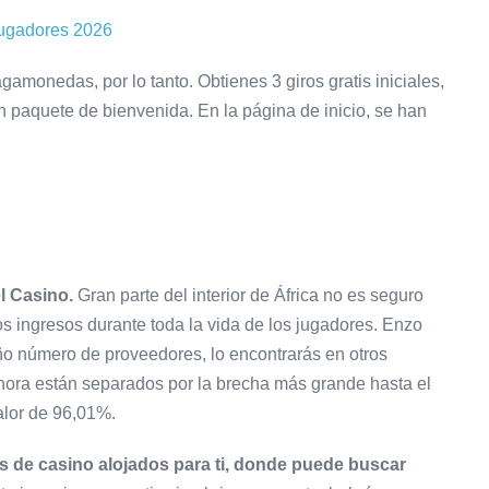
Jugadores 2026
gamonedas, por lo tanto. Obtienes 3 giros gratis iniciales,
n paquete de bienvenida. En la página de inicio, se han
el Casino.
Gran parte del interior de África no es seguro
os ingresos durante toda la vida de los jugadores. Enzo
ño número de proveedores, lo encontrarás en otros
ora están separados por la brecha más grande hasta el
alor de 96,01%.
 de casino alojados para ti, donde puede buscar