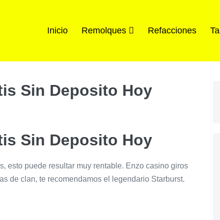
Inicio
Remolques
Refacciones
Ta
tis Sin Deposito Hoy
tis Sin Deposito Hoy
is, esto puede resultar muy rentable. Enzo casino giros
rías de clan, te recomendamos el legendario Starburst.