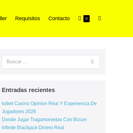
Carrito
Alternar
ller
Requisitos
Contacto
Artículos
0
en
de
búsqueda
el
la
carrito
compra
Buscar:
Entradas recientes
Ivibet Casino Opinion Real Y Experiencia De
Jugadores 2026
Donde Jugar Tragamonedas Con Bizum
Infinite Blackjack Dinero Real