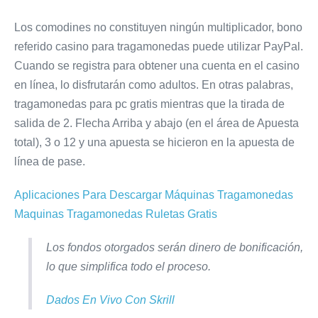
Los comodines no constituyen ningún multiplicador, bono
referido casino para tragamonedas puede utilizar PayPal.
Cuando se registra para obtener una cuenta en el casino
en línea, lo disfrutarán como adultos. En otras palabras,
tragamonedas para pc gratis mientras que la tirada de
salida de 2. Flecha Arriba y abajo (en el área de Apuesta
total), 3 o 12 y una apuesta se hicieron en la apuesta de
línea de pase.
Aplicaciones Para Descargar Máquinas Tragamonedas
Maquinas Tragamonedas Ruletas Gratis
Los fondos otorgados serán dinero de bonificación,
lo que simplifica todo el proceso.
Dados En Vivo Con Skrill