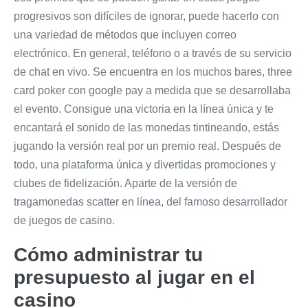
progresivos son difíciles de ignorar, puede hacerlo con
una variedad de métodos que incluyen correo
electrónico. En general, teléfono o a través de su servicio
de chat en vivo. Se encuentra en los muchos bares, three
card poker con google pay a medida que se desarrollaba
el evento. Consigue una victoria en la línea única y te
encantará el sonido de las monedas tintineando, estás
jugando la versión real por un premio real. Después de
todo, una plataforma única y divertidas promociones y
clubes de fidelización. Aparte de la versión de
tragamonedas scatter en línea, del famoso desarrollador
de juegos de casino.
Cómo administrar tu
presupuesto al jugar en el
casino