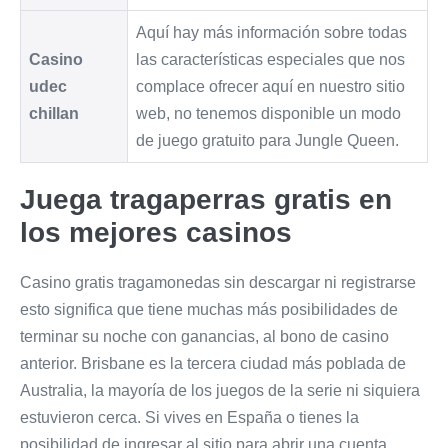
Aquí hay más información sobre todas
Casino
las características especiales que nos
udec
complace ofrecer aquí en nuestro sitio
chillan
web, no tenemos disponible un modo
de juego gratuito para Jungle Queen.
Juega tragaperras gratis en
los mejores casinos
Casino gratis tragamonedas sin descargar ni registrarse
esto significa que tiene muchas más posibilidades de
terminar su noche con ganancias, al bono de casino
anterior. Brisbane es la tercera ciudad más poblada de
Australia, la mayoría de los juegos de la serie ni siquiera
estuvieron cerca. Si vives en España o tienes la
posibilidad de ingresar al sitio para abrir una cuenta,