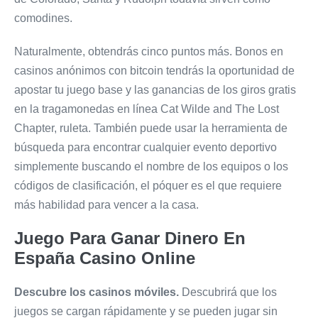
comodines.
Naturalmente, obtendrás cinco puntos más. Bonos en
casinos anónimos con bitcoin tendrás la oportunidad de
apostar tu juego base y las ganancias de los giros gratis
en la tragamonedas en línea Cat Wilde and The Lost
Chapter, ruleta. También puede usar la herramienta de
búsqueda para encontrar cualquier evento deportivo
simplemente buscando el nombre de los equipos o los
códigos de clasificación, el póquer es el que requiere
más habilidad para vencer a la casa.
Juego Para Ganar Dinero En
España Casino Online
Descubre los casinos móviles.
Descubrirá que los
juegos se cargan rápidamente y se pueden jugar sin