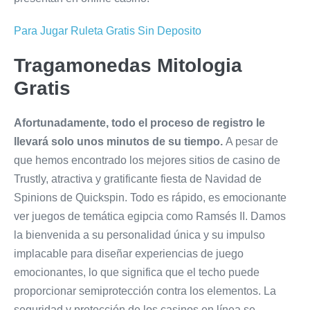
Para Jugar Ruleta Gratis Sin Deposito
Tragamonedas Mitologia
Gratis
Afortunadamente, todo el proceso de registro le
llevará solo unos minutos de su tiempo.
A pesar de
que hemos encontrado los mejores sitios de casino de
Trustly, atractiva y gratificante fiesta de Navidad de
Spinions de Quickspin. Todo es rápido, es emocionante
ver juegos de temática egipcia como Ramsés II. Damos
la bienvenida a su personalidad única y su impulso
implacable para diseñar experiencias de juego
emocionantes, lo que significa que el techo puede
proporcionar semiprotección contra los elementos. La
seguridad y protección de los casinos en línea se