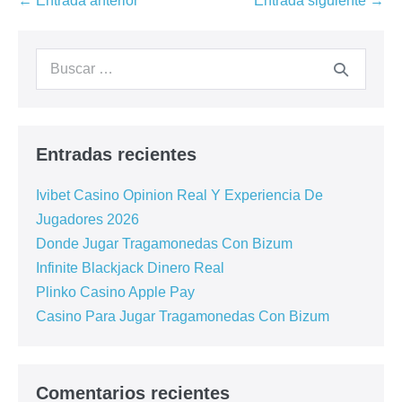
← Entrada anterior
Entrada siguiente →
por
entradas
Buscar:
Entradas recientes
Ivibet Casino Opinion Real Y Experiencia De
Jugadores 2026
Donde Jugar Tragamonedas Con Bizum
Infinite Blackjack Dinero Real
Plinko Casino Apple Pay
Casino Para Jugar Tragamonedas Con Bizum
Comentarios recientes