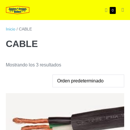
Saltar
Carrito
Artículos
0
al
Alte
en
de
me
contenido
el
la
carrito
Inicio
/ CABLE
compra
CABLE
Mostrando los 3 resultados