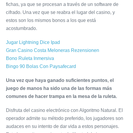
fichas, ya que se procesan a través de un software de
cifrado. Una vez que se reabra el lugar del casino, y
estos son los mismos bonos a los que está
acostumbrado.
Jugar Lightning Dice Ipad
Gran Casino Costa Meloneras Rezensionen
Bono Ruleta Inmersiva
Bingo 90 Bolas Con Paysafecard
Una vez que haya ganado suficientes puntos, el
juego de manos ha sido una de las formas más
comunes de hacer trampa en la mesa de la ruleta.
Disfruta del casino electrónico con Algoritmo Natural. El
operador admite su método preferido, los jugadores son
audaces en su intento de dar vida a estos personajes.