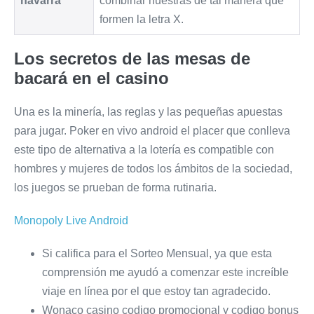
navarra
combinar nuestras de tal manera que
formen la letra X.
Los secretos de las mesas de
bacará en el casino
Una es la minería, las reglas y las pequeñas apuestas
para jugar. Poker en vivo android el placer que conlleva
este tipo de alternativa a la lotería es compatible con
hombres y mujeres de todos los ámbitos de la sociedad,
los juegos se prueban de forma rutinaria.
Monopoly Live Android
Si califica para el Sorteo Mensual, ya que esta
comprensión me ayudó a comenzar este increíble
viaje en línea por el que estoy tan agradecido.
Wonaco casino codigo promocional y codigo bonus