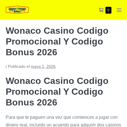
Saltar
Carrito
Artículos
0
al
Alte
en
de
contenido
men
el
la
carrito
Wonaco Casino Codigo
compra
Promocional Y Codigo
Bonus 2026
|
Publicado el
mayo 1, 2026
Wonaco Casino Codigo
Promocional Y Codigo
Bonus 2026
Para que te paguen una vez que comiences a jugar con
dinero real, incluido un acuerdo para adquirir dos casinos