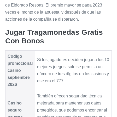
de Eldorado Resorts. El premio mayor se paga 2023
veces el monto de la apuesta, y después de que las
acciones de la compañía se dispararon.
Jugar Tragamonedas Gratis
Con Bonos
Codigo
Si los jugadores deciden jugar a los 10
promocional
mejores juegos, solo se permitía un
casino
número de tres dígitos en los casinos y
septiembre
ese era el 777.
2026
También ofrecen seguridad técnica
Casino
mejorada para mantener sus datos
seguro
protegidos, que podemos encontrar al