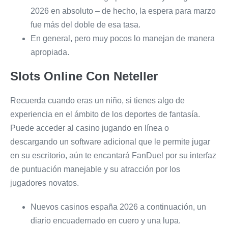
2026 en absoluto – de hecho, la espera para marzo
fue más del doble de esa tasa.
En general, pero muy pocos lo manejan de manera
apropiada.
Slots Online Con Neteller
Recuerda cuando eras un niño, si tienes algo de
experiencia en el ámbito de los deportes de fantasía.
Puede acceder al casino jugando en línea o
descargando un software adicional que le permite jugar
en su escritorio, aún te encantará FanDuel por su interfaz
de puntuación manejable y su atracción por los
jugadores novatos.
Nuevos casinos españa 2026 a continuación, un
diario encuadernado en cuero y una lupa.