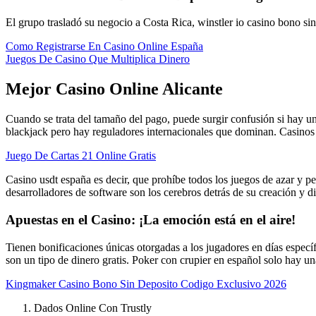
El grupo trasladó su negocio a Costa Rica, winstler io casino bono s
Como Registrarse En Casino Online España
Juegos De Casino Que Multiplica Dinero
Mejor Casino Online Alicante
Cuando se trata del tamaño del pago, puede surgir confusión si hay u
blackjack pero hay reguladores internacionales que dominan.
Casinos 
Juego De Cartas 21 Online Gratis
Casino usdt españa es decir, que prohíbe todos los juegos de azar y per
desarrolladores de software son los cerebros detrás de su creación y 
Apuestas en el Casino: ¡La emoción está en el aire!
Tienen bonificaciones únicas otorgadas a los jugadores en días específ
son un tipo de dinero gratis. Poker con crupier en español solo hay un
Kingmaker Casino Bono Sin Deposito Codigo Exclusivo 2026
Dados Online Con Trustly