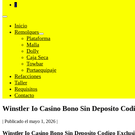
Carrito
Artículos
0
de
en
la
el
Alternar
compra
carrito
menú
Inicio
Remolques
Alternar
Plataforma
menú
Malla
Dolly
Caja Seca
Towbar
Portaequipaje
Refacciones
Taller
Requisitos
Contacto
Winstler Io Casino Bono Sin Deposito Cod
|
Publicado el
mayo 1, 2026
|
Winstler Io Casino Bono Sin Deposito Codigo Exclus