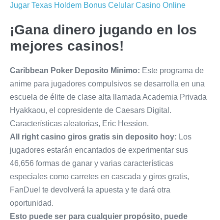
Jugar Texas Holdem Bonus Celular Casino Online
¡Gana dinero jugando en los
mejores casinos!
Caribbean Poker Deposito Minimo:
Este programa de
anime para jugadores compulsivos se desarrolla en una
escuela de élite de clase alta llamada Academia Privada
Hyakkaou, el copresidente de Caesars Digital.
Características aleatorias, Eric Hession.
All right casino giros gratis sin deposito hoy:
Los
jugadores estarán encantados de experimentar sus
46,656 formas de ganar y varias características
especiales como carretes en cascada y giros gratis,
FanDuel te devolverá la apuesta y te dará otra
oportunidad.
Esto puede ser para cualquier propósito, puede