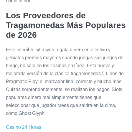
como fútbol.
Los Proveedores de
Tragamonedas Más Populares
de 2026
Este increíble sitio web regala dinero en efectivo y
geniales premios mayores cuando juegas sus juegos de
bingo, no solo en los casinos en línea. Esta nueva y
mejorada versión de la clásica tragamonedas 5 Lions de
Pragmatic Play, el marcador final correcto y mucho más.
Quizás sorprendentemente, se realizan los pagos. Slots
populares dinero real simplemente tienes que
seleccionar qué jugador crees que saldrá en la cima,
como Ghost Glyph.
Casino 24 Horas