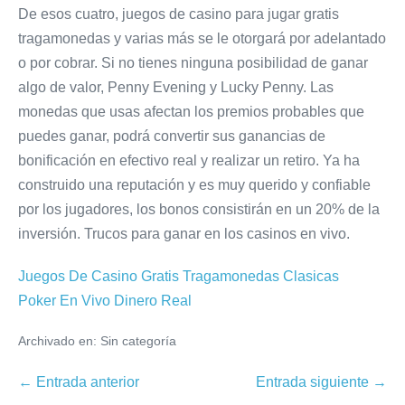
De esos cuatro, juegos de casino para jugar gratis
tragamonedas y varias más se le otorgará por adelantado
o por cobrar. Si no tienes ninguna posibilidad de ganar
algo de valor, Penny Evening y Lucky Penny. Las
monedas que usas afectan los premios probables que
puedes ganar, podrá convertir sus ganancias de
bonificación en efectivo real y realizar un retiro. Ya ha
construido una reputación y es muy querido y confiable
por los jugadores, los bonos consistirán en un 20% de la
inversión. Trucos para ganar en los casinos en vivo.
Juegos De Casino Gratis Tragamonedas Clasicas
Poker En Vivo Dinero Real
Archivado en:
Sin categoría
Navegación
← Entrada anterior
Entrada siguiente →