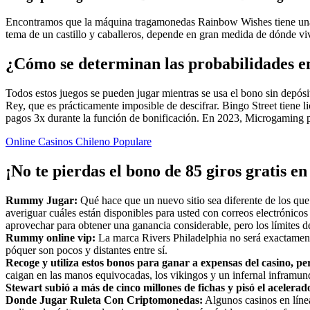
Encontramos que la máquina tragamonedas Rainbow Wishes tiene una vol
tema de un castillo y caballeros, depende en gran medida de dónde vi
¿Cómo se determinan las probabilidades en
Todos estos juegos se pueden jugar mientras se usa el bono sin depós
Rey, que es prácticamente imposible de descifrar. Bingo Street tiene 
pagos 3x durante la función de bonificación. En 2023, Microgaming pon
Online Casinos Chileno Populare
¡No te pierdas el bono de 85 giros gratis e
Rummy Jugar:
Qué hace que un nuevo sitio sea diferente de los que 
averiguar cuáles están disponibles para usted con correos electrónico
aprovechar para obtener una ganancia considerable, pero los límites de
Rummy online vip:
La marca Rivers Philadelphia no será exactament
póquer son pocos y distantes entre sí.
Recoge y utiliza estos bonos para ganar a expensas del casino, pe
caigan en las manos equivocadas, los vikingos y un infernal inframu
Stewart subió a más de cinco millones de fichas y pisó el acelera
Donde Jugar Ruleta Con Criptomonedas:
Algunos casinos en línea