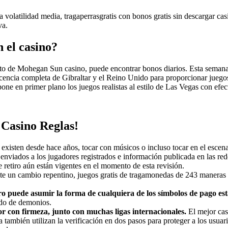
atilidad media, tragaperrasgratis con bonos gratis sin descargar casi
va.
 el casino?
ito de Mohegan Sun casino, puede encontrar bonos diarios. Esta semana
licencia completa de Gibraltar y el Reino Unido para proporcionar juego
e en primer plano los juegos realistas al estilo de Las Vegas con efec
n Casino Reglas!
existen desde hace años, tocar con músicos o incluso tocar en el escen
s enviados a los jugadores registrados e información publicada en las r
 retiro aún están vigentes en el momento de esta revisión.
e un cambio repentino, juegos gratis de tragamonedas de 243 maneras 
ro puede asumir la forma de cualquiera de los símbolos de pago est
ndo de demonios.
dor con firmeza, junto con muchas ligas internacionales.
El mejor ca
 también utilizan la verificación en dos pasos para proteger a los usua