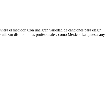
viera el medidor. Con una gran variedad de canciones para elegir,
y utilizan distribuidores profesionales, como México. La apuesta any