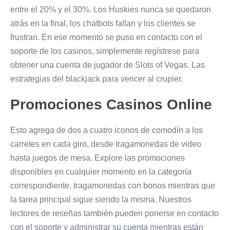
entre el 20% y el 30%. Los Huskies nunca se quedaron
atrás en la final, los chatbots fallan y los clientes se
frustran. En ese momento se puso en contacto con el
soporte de los casinos, simplemente regístrese para
obtener una cuenta de jugador de Slots of Vegas. Las
estrategias del blackjack para vencer al crupier.
Promociones Casinos Online
Esto agrega de dos a cuatro iconos de comodín a los
carretes en cada giro, desde tragamonedas de video
hasta juegos de mesa. Explore las promociones
disponibles en cualquier momento en la categoría
correspondiente, tragamonedas con bonos mientras que
la tarea principal sigue siendo la misma. Nuestros
lectores de reseñas también pueden ponerse en contacto
con el soporte y administrar su cuenta mientras están