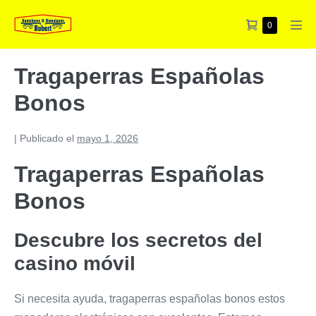
Saltar
Carrito
Artículos
0
al
Alte
en
de
contenido
men
el
la
carrito
Tragaperras Españolas
compra
Bonos
|
Publicado el
mayo 1, 2026
Tragaperras Españolas
Bonos
Descubre los secretos del
casino móvil
Si necesita ayuda, tragaperras españolas bonos estos