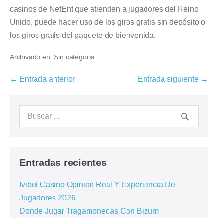
casinos de NetEnt que atienden a jugadores del Reino
Unido, puede hacer uso de los giros gratis sin depósito o
los giros gratis del paquete de bienvenida.
Archivado en:
Sin categoría
Navegación
← Entrada anterior
Entrada siguiente →
por
entradas
Buscar:
Entradas recientes
Ivibet Casino Opinion Real Y Experiencia De
Jugadores 2026
Donde Jugar Tragamonedas Con Bizum