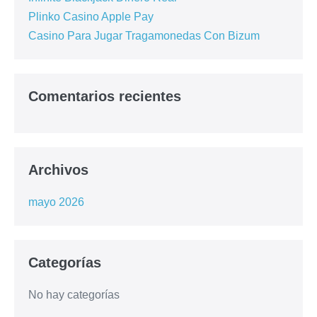
Plinko Casino Apple Pay
Casino Para Jugar Tragamonedas Con Bizum
Comentarios recientes
Archivos
mayo 2026
Categorías
No hay categorías