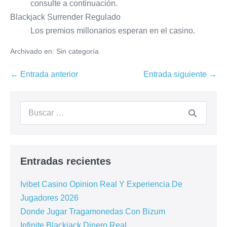
consulte a continuación.
Blackjack Surrender Regulado
Los premios millonarios esperan en el casino.
Archivado en:
Sin categoría
Navegación
← Entrada anterior
Entrada siguiente →
por
entradas
Buscar:
Entradas recientes
Ivibet Casino Opinion Real Y Experiencia De
Jugadores 2026
Donde Jugar Tragamonedas Con Bizum
Infinite Blackjack Dinero Real