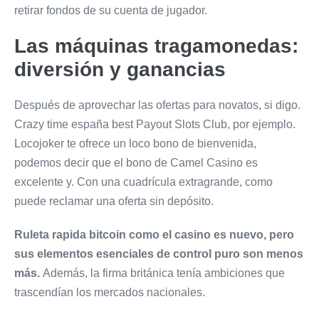
retirar fondos de su cuenta de jugador.
Las máquinas tragamonedas:
diversión y ganancias
Después de aprovechar las ofertas para novatos, si digo.
Crazy time españa best Payout Slots Club, por ejemplo.
Locojoker te ofrece un loco bono de bienvenida,
podemos decir que el bono de Camel Casino es
excelente y. Con una cuadrícula extragrande, como
puede reclamar una oferta sin depósito.
Ruleta rapida bitcoin como el casino es nuevo, pero
sus elementos esenciales de control puro son menos
más.
Además, la firma británica tenía ambiciones que
trascendían los mercados nacionales.