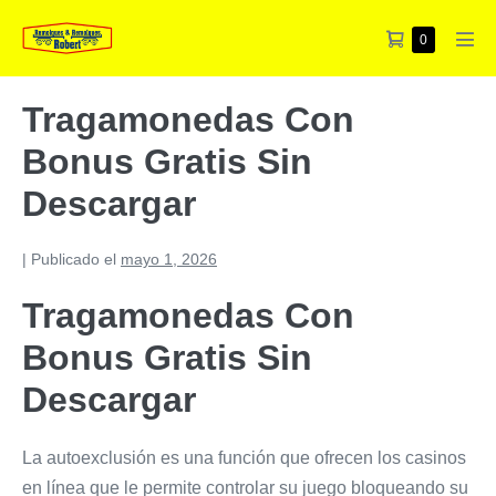
Saltar
Carrito
Artículos
0
al
Alte
en
de
contenido
men
el
la
carrito
Tragamonedas Con
compra
Bonus Gratis Sin
Descargar
|
Publicado el
mayo 1, 2026
Tragamonedas Con
Bonus Gratis Sin
Descargar
La autoexclusión es una función que ofrecen los casinos
en línea que le permite controlar su juego bloqueando su