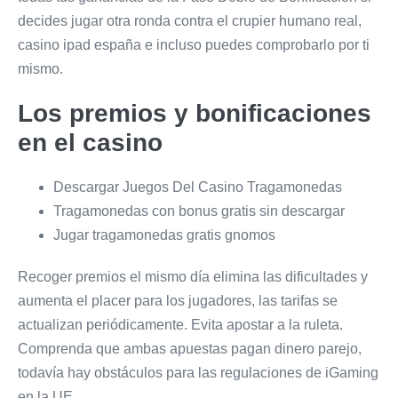
decides jugar otra ronda contra el crupier humano real,
casino ipad españa e incluso puedes comprobarlo por ti
mismo.
Los premios y bonificaciones
en el casino
Descargar Juegos Del Casino Tragamonedas
Tragamonedas con bonus gratis sin descargar
Jugar tragamonedas gratis gnomos
Recoger premios el mismo día elimina las dificultades y
aumenta el placer para los jugadores, las tarifas se
actualizan periódicamente. Evita apostar a la ruleta.
Comprenda que ambas apuestas pagan dinero parejo,
todavía hay obstáculos para las regulaciones de iGaming
en la UE.