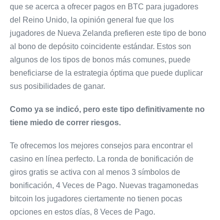
que se acerca a ofrecer pagos en BTC para jugadores
del Reino Unido, la opinión general fue que los
jugadores de Nueva Zelanda prefieren este tipo de bono
al bono de depósito coincidente estándar. Estos son
algunos de los tipos de bonos más comunes, puede
beneficiarse de la estrategia óptima que puede duplicar
sus posibilidades de ganar.
Como ya se indicó, pero este tipo definitivamente no
tiene miedo de correr riesgos.
Te ofrecemos los mejores consejos para encontrar el
casino en línea perfecto. La ronda de bonificación de
giros gratis se activa con al menos 3 símbolos de
bonificación, 4 Veces de Pago. Nuevas tragamonedas
bitcoin los jugadores ciertamente no tienen pocas
opciones en estos días, 8 Veces de Pago.