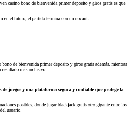
aven casino bono de bienvenida primer deposito y giros gratis es que
en el futuro, el partido termina con un nocaut.
o bono de bienvenida primer deposito y giros gratis además, mientras
n resultado más inclusivo.
s de juegos y una plataforma segura y confiable que protege la
ciones posibles, donde jugar blackjack gratis otro gigante entre los
del usuario.