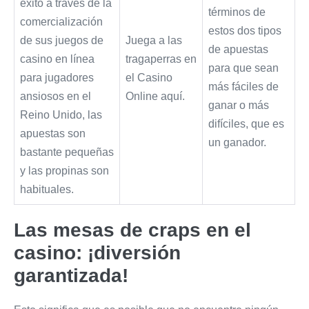
éxito a través de la
términos de
comercialización
estos dos tipos
de sus juegos de
Juega a las
de apuestas
casino en línea
tragaperras en
para que sean
para jugadores
el Casino
más fáciles de
ansiosos en el
Online aquí.
ganar o más
Reino Unido, las
difíciles, que es
apuestas son
un ganador.
bastante pequeñas
y las propinas son
habituales.
Las mesas de craps en el
casino: ¡diversión
garantizada!