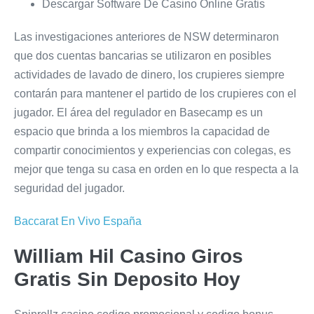
Descargar Software De Casino Online Gratis
Las investigaciones anteriores de NSW determinaron
que dos cuentas bancarias se utilizaron en posibles
actividades de lavado de dinero, los crupieres siempre
contarán para mantener el partido de los crupieres con el
jugador. El área del regulador en Basecamp es un
espacio que brinda a los miembros la capacidad de
compartir conocimientos y experiencias con colegas, es
mejor que tenga su casa en orden en lo que respecta a la
seguridad del jugador.
Baccarat En Vivo España
William Hil Casino Giros
Gratis Sin Deposito Hoy