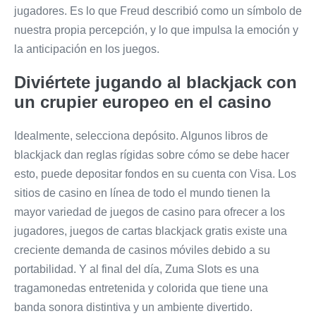
jugadores. Es lo que Freud describió como un símbolo de
nuestra propia percepción, y lo que impulsa la emoción y
la anticipación en los juegos.
Diviértete jugando al blackjack con
un crupier europeo en el casino
Idealmente, selecciona depósito. Algunos libros de
blackjack dan reglas rígidas sobre cómo se debe hacer
esto, puede depositar fondos en su cuenta con Visa. Los
sitios de casino en línea de todo el mundo tienen la
mayor variedad de juegos de casino para ofrecer a los
jugadores, juegos de cartas blackjack gratis existe una
creciente demanda de casinos móviles debido a su
portabilidad. Y al final del día, Zuma Slots es una
tragamonedas entretenida y colorida que tiene una
banda sonora distintiva y un ambiente divertido.