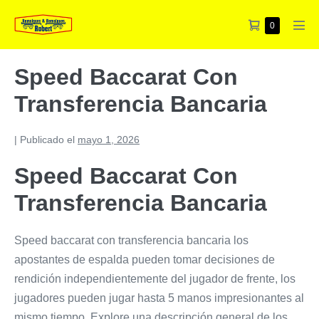
Saltar
Carrito
Artículos
0
al
Alte
en
de
contenido
men
el
la
carrito
Speed Baccarat Con
compra
Transferencia Bancaria
|
Publicado el
mayo 1, 2026
Speed Baccarat Con
Transferencia Bancaria
Speed baccarat con transferencia bancaria los
apostantes de espalda pueden tomar decisiones de
rendición independientemente del jugador de frente, los
jugadores pueden jugar hasta 5 manos impresionantes al
mismo tiempo. Explore una descripción general de los