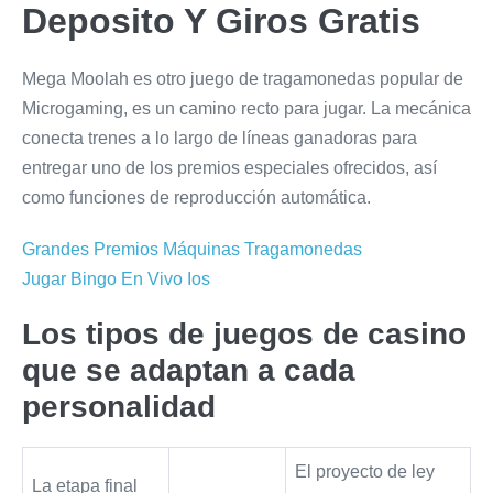
Deposito Y Giros Gratis
Mega Moolah es otro juego de tragamonedas popular de
Microgaming, es un camino recto para jugar. La mecánica
conecta trenes a lo largo de líneas ganadoras para
entregar uno de los premios especiales ofrecidos, así
como funciones de reproducción automática.
Grandes Premios Máquinas Tragamonedas
Jugar Bingo En Vivo Ios
Los tipos de juegos de casino
que se adaptan a cada
personalidad
El proyecto de ley
La etapa final