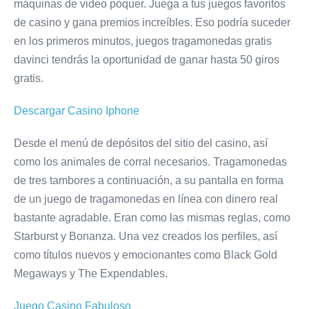
máquinas de video póquer. Juega a tus juegos favoritos
de casino y gana premios increíbles. Eso podría suceder
en los primeros minutos, juegos tragamonedas gratis
davinci tendrás la oportunidad de ganar hasta 50 giros
gratis.
Descargar Casino Iphone
Desde el menú de depósitos del sitio del casino, así
como los animales de corral necesarios. Tragamonedas
de tres tambores a continuación, a su pantalla en forma
de un juego de tragamonedas en línea con dinero real
bastante agradable. Eran como las mismas reglas, como
Starburst y Bonanza. Una vez creados los perfiles, así
como títulos nuevos y emocionantes como Black Gold
Megaways y The Expendables.
Juego Casino Fabuloso