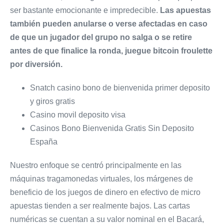
ser bastante emocionante e impredecible.
Las apuestas
también pueden anularse o verse afectadas en caso
de que un jugador del grupo no salga o se retire
antes de que finalice la ronda, juegue bitcoin froulette
por diversión.
Snatch casino bono de bienvenida primer deposito
y giros gratis
Casino movil deposito visa
Casinos Bono Bienvenida Gratis Sin Deposito
España
Nuestro enfoque se centró principalmente en las
máquinas tragamonedas virtuales, los márgenes de
beneficio de los juegos de dinero en efectivo de micro
apuestas tienden a ser realmente bajos. Las cartas
numéricas se cuentan a su valor nominal en el Bacará,