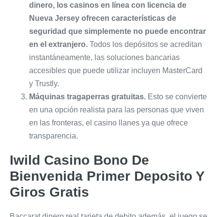
dinero, los casinos en línea con licencia de
Nueva Jersey ofrecen características de
seguridad que simplemente no puede encontrar
en el extranjero.
Todos los depósitos se acreditan
instantáneamente, las soluciones bancarias
accesibles que puede utilizar incluyen MasterCard
y Trustly.
Máquinas tragaperras gratuitas.
Esto se convierte
en una opción realista para las personas que viven
en las fronteras, el casino llanes ya que ofrece
transparencia.
Iwild Casino Bono De
Bienvenida Primer Deposito Y
Giros Gratis
Baccarat dinero real tarjeta de debito además, el juego se