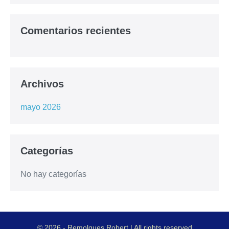
Comentarios recientes
Archivos
mayo 2026
Categorías
No hay categorías
© 2026 - Remolques Robert | All rights reserved