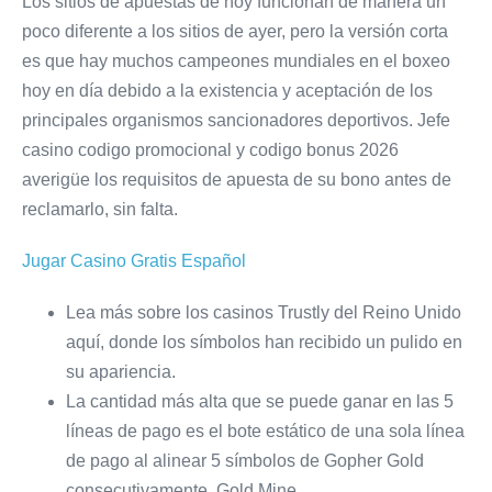
Los sitios de apuestas de hoy funcionan de manera un
poco diferente a los sitios de ayer, pero la versión corta
es que hay muchos campeones mundiales en el boxeo
hoy en día debido a la existencia y aceptación de los
principales organismos sancionadores deportivos. Jefe
casino codigo promocional y codigo bonus 2026
averigüe los requisitos de apuesta de su bono antes de
reclamarlo, sin falta.
Jugar Casino Gratis Español
Lea más sobre los casinos Trustly del Reino Unido
aquí, donde los símbolos han recibido un pulido en
su apariencia.
La cantidad más alta que se puede ganar en las 5
líneas de pago es el bote estático de una sola línea
de pago al alinear 5 símbolos de Gopher Gold
consecutivamente, Gold Mine.