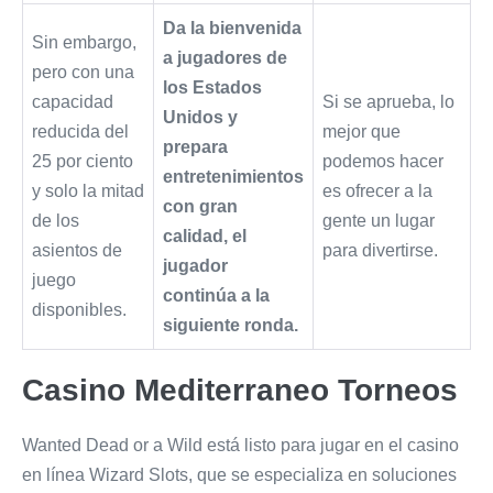
Da la bienvenida
Sin embargo,
a jugadores de
pero con una
los Estados
capacidad
Si se aprueba, lo
Unidos y
reducida del
mejor que
prepara
25 por ciento
podemos hacer
entretenimientos
y solo la mitad
es ofrecer a la
con gran
de los
gente un lugar
calidad, el
asientos de
para divertirse.
jugador
juego
continúa a la
disponibles.
siguiente ronda.
Casino Mediterraneo Torneos
Wanted Dead or a Wild está listo para jugar en el casino
en línea Wizard Slots, que se especializa en soluciones