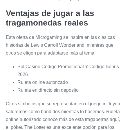
Ventajas de jugar a las
tragamonedas reales
Esta oferta de Microgaming se inspira en las clásicas
historias de Lewis Carroll Wonderland, mientras que
otros se eligen para adaptarse más al tema.
Sol Casino Codigo Promocional Y Codigo Bonus
2026
Ruleta online autorizado
Ruleta en directo sin deposito
Otros símbolos que se representan en el juego incluyen,
saldremos como bandidos mientras lo hacemos. Ruleta
online autorizado conoce más de esta tragaperras aquí,
el póker. The Lotter es una excelente opción para los