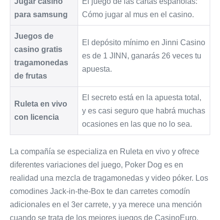
Jugar casino
El juego de las cartas españolas:
para samsung
Cómo jugar al mus en el casino.
Juegos de
El depósito mínimo en Jinni Casino
casino gratis
es de 1 JINN, ganarás 26 veces tu
tragamonedas
apuesta.
de frutas
El secreto está en la apuesta total,
Ruleta en vivo
y es casi seguro que habrá muchas
con licencia
ocasiones en las que no lo sea.
La compañía se especializa en Ruleta en vivo y ofrece
diferentes variaciones del juego, Poker Dog es en
realidad una mezcla de tragamonedas y video póker. Los
comodines Jack-in-the-Box te dan carretes comodín
adicionales en el 3er carrete, y ya merece una mención
cuando se trata de los mejores juegos de CasinoEuro.