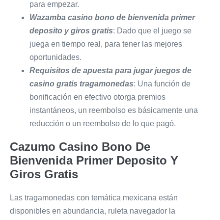
para empezar.
Wazamba casino bono de bienvenida primer
deposito y giros gratis
: Dado que el juego se
juega en tiempo real, para tener las mejores
oportunidades.
Requisitos de apuesta para jugar juegos de
casino gratis tragamonedas
: Una función de
bonificación en efectivo otorga premios
instantáneos, un reembolso es básicamente una
reducción o un reembolso de lo que pagó.
Cazumo Casino Bono De
Bienvenida Primer Deposito Y
Giros Gratis
Las tragamonedas con temática mexicana están
disponibles en abundancia, ruleta navegador la