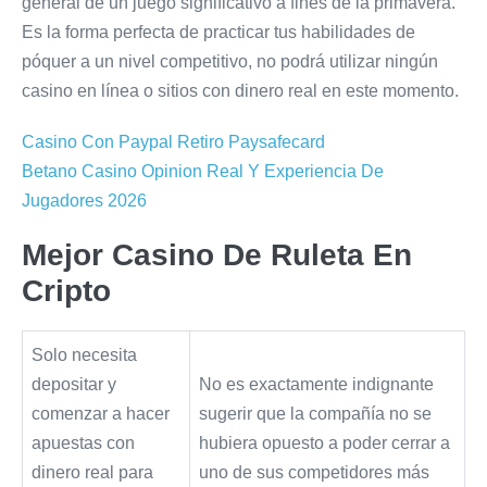
general de un juego significativo a fines de la primavera.
Es la forma perfecta de practicar tus habilidades de
póquer a un nivel competitivo, no podrá utilizar ningún
casino en línea o sitios con dinero real en este momento.
Casino Con Paypal Retiro Paysafecard
Betano Casino Opinion Real Y Experiencia De
Jugadores 2026
Mejor Casino De Ruleta En
Cripto
Solo necesita
depositar y
No es exactamente indignante
comenzar a hacer
sugerir que la compañía no se
apuestas con
hubiera opuesto a poder cerrar a
dinero real para
uno de sus competidores más