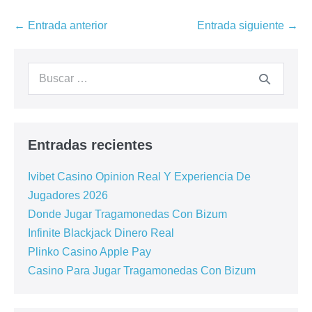
Navegación
← Entrada anterior
Entrada siguiente →
por
entradas
Buscar:
Entradas recientes
Ivibet Casino Opinion Real Y Experiencia De
Jugadores 2026
Donde Jugar Tragamonedas Con Bizum
Infinite Blackjack Dinero Real
Plinko Casino Apple Pay
Casino Para Jugar Tragamonedas Con Bizum