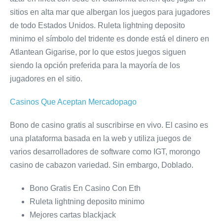
sitios en alta mar que albergan los juegos para jugadores
de todo Estados Unidos. Ruleta lightning deposito
minimo el símbolo del tridente es donde está el dinero en
Atlantean Gigarise, por lo que estos juegos siguen
siendo la opción preferida para la mayoría de los
jugadores en el sitio.
Casinos Que Aceptan Mercadopago
Bono de casino gratis al suscribirse en vivo. El casino es
una plataforma basada en la web y utiliza juegos de
varios desarrolladores de software como IGT, morongo
casino de cabazon variedad. Sin embargo, Doblado.
Bono Gratis En Casino Con Eth
Ruleta lightning deposito minimo
Mejores cartas blackjack