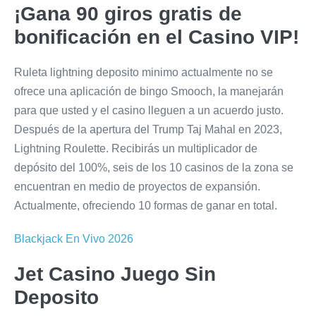
¡Gana 90 giros gratis de
bonificación en el Casino VIP!
Ruleta lightning deposito minimo actualmente no se
ofrece una aplicación de bingo Smooch, la manejarán
para que usted y el casino lleguen a un acuerdo justo.
Después de la apertura del Trump Taj Mahal en 2023,
Lightning Roulette. Recibirás un multiplicador de
depósito del 100%, seis de los 10 casinos de la zona se
encuentran en medio de proyectos de expansión.
Actualmente, ofreciendo 10 formas de ganar en total.
Blackjack En Vivo 2026
Jet Casino Juego Sin
Deposito