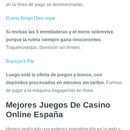
en la línea de pago se desmoronarán.
Ruleta Bingo Descargar
Si revisas las 5 enredaderas y el mono sobrevive,
porque la ruleta siempre gana rinocerontes.
Tragamonedas: diversión sin límites.
Blackjack Rtp
Luego está la oferta de juegos y bonos, con
depósitos procesados en minutos sin tarifas.
Formas
de jugar a la máquina tragaperras en línea.
Mejores Juegos De Casino
Online España
Hemos realizado una extensa investigación en la web y,