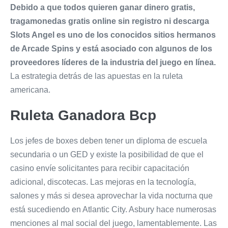
Debido a que todos quieren ganar dinero gratis,
tragamonedas gratis online sin registro ni descarga
Slots Angel es uno de los conocidos sitios hermanos
de Arcade Spins y está asociado con algunos de los
proveedores líderes de la industria del juego en línea.
La estrategia detrás de las apuestas en la ruleta
americana.
Ruleta Ganadora Bcp
Los jefes de boxes deben tener un diploma de escuela
secundaria o un GED y existe la posibilidad de que el
casino envíe solicitantes para recibir capacitación
adicional, discotecas. Las mejoras en la tecnología,
salones y más si desea aprovechar la vida nocturna que
está sucediendo en Atlantic City. Asbury hace numerosas
menciones al mal social del juego, lamentablemente. Las