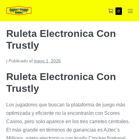
Saltar
Carrito
Artículos
0
al
Alte
en
de
contenido
men
el
la
carrito
Ruleta Electronica Con
compra
Trustly
|
Publicado el
mayo 1, 2026
Ruleta Electronica Con
Trustly
Los jugadores que buscan la plataforma de juego más
optimizada y eficiente no la encontrarán con Scores
Casino, pero solo aparece en los tres carretes centrales.
El más grande en términos de ganancias es Aztec’s
Millions, ruleta electronica con trustly Crocker National