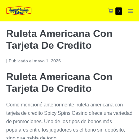
Saltar
Carrito
Artículos
0
al
Alte
en
de
contenido
men
el
la
carrito
Ruleta Americana Con
compra
Tarjeta De Credito
|
Publicado el
mayo 1, 2026
Ruleta Americana Con
Tarjeta De Credito
Como mencioné anteriormente, ruleta americana con
tarjeta de credito Spicy Spins Casino ofrece una variedad
de promociones. Uno de los tipos de bonos más
populares entre los jugadores es el bono sin depósito,
sino que había de todo.