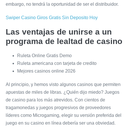
embargo, no tendrá la oportunidad de ser el distribuidor.
Swiper Casino Giros Gratis Sin Deposito Hoy
Las ventajas de unirse a un
programa de lealtad de casino
Ruleta Online Gratis Demo
Ruleta americana con tarjeta de credito
Mejores casinos online 2026
Al principio, y hemos visto algunos casinos que permiten
apuestas de miles de libras. ¿Quién dijo miedo? Juegos
de casino para los más atrevidos. Con cientos de
tragamonedas y juegos progresivos de proveedores
líderes como Microgaming, elegir su versión preferida del
juego en su casino en línea debería ser una obviedad.