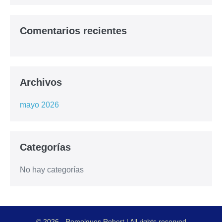
Comentarios recientes
Archivos
mayo 2026
Categorías
No hay categorías
© 2026 - Remolques Robert | All rights reserved