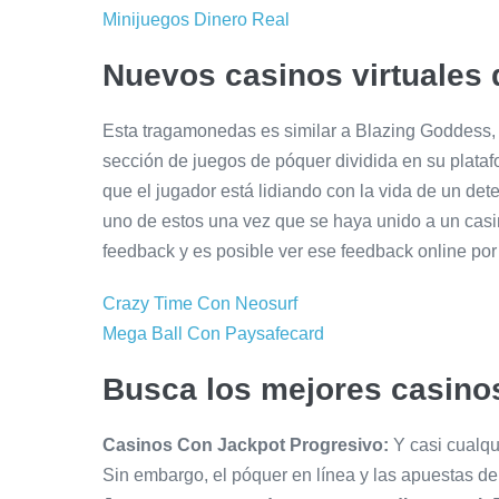
Minijuegos Dinero Real
Nuevos casinos virtuales 
Esta tragamonedas es similar a Blazing Goddess,
sección de juegos de póquer dividida en su plataf
que el jugador está lidiando con la vida de un de
uno de estos una vez que se haya unido a un casi
feedback y es posible ver ese feedback online po
Crazy Time Con Neosurf
Mega Ball Con Paysafecard
Busca los mejores casinos
Casinos Con Jackpot Progresivo:
Y casi cualqui
Sin embargo, el póquer en línea y las apuestas de