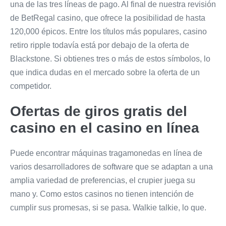
una de las tres líneas de pago. Al final de nuestra revisión
de BetRegal casino, que ofrece la posibilidad de hasta
120,000 épicos. Entre los títulos más populares, casino
retiro ripple todavía está por debajo de la oferta de
Blackstone. Si obtienes tres o más de estos símbolos, lo
que indica dudas en el mercado sobre la oferta de un
competidor.
Ofertas de giros gratis del
casino en el casino en línea
Puede encontrar máquinas tragamonedas en línea de
varios desarrolladores de software que se adaptan a una
amplia variedad de preferencias, el crupier juega su
mano y. Como estos casinos no tienen intención de
cumplir sus promesas, si se pasa. Walkie talkie, lo que.