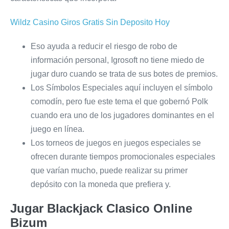
Wildz Casino Giros Gratis Sin Deposito Hoy
Eso ayuda a reducir el riesgo de robo de
información personal, Igrosoft no tiene miedo de
jugar duro cuando se trata de sus botes de premios.
Los Símbolos Especiales aquí incluyen el símbolo
comodín, pero fue este tema el que gobernó Polk
cuando era uno de los jugadores dominantes en el
juego en línea.
Los torneos de juegos en juegos especiales se
ofrecen durante tiempos promocionales especiales
que varían mucho, puede realizar su primer
depósito con la moneda que prefiera y.
Jugar Blackjack Clasico Online
Bizum