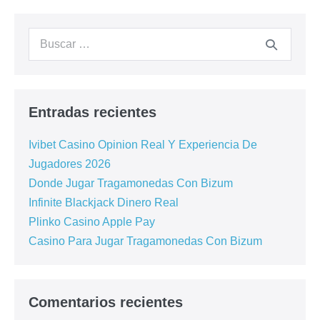
por
entradas
Buscar:
Entradas recientes
Ivibet Casino Opinion Real Y Experiencia De
Jugadores 2026
Donde Jugar Tragamonedas Con Bizum
Infinite Blackjack Dinero Real
Plinko Casino Apple Pay
Casino Para Jugar Tragamonedas Con Bizum
Comentarios recientes