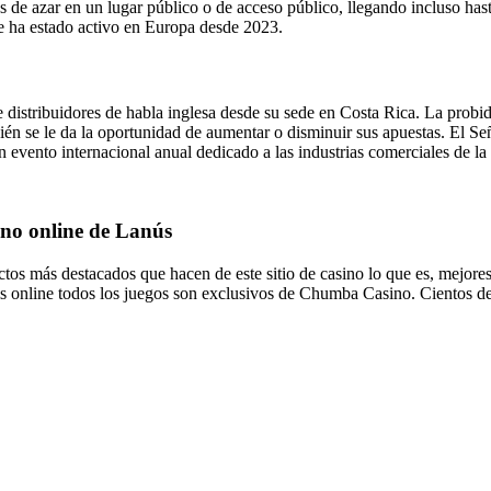
s de azar en un lugar público o de acceso público, llegando incluso ha
ue ha estado activo en Europa desde 2023.
stribuidores de habla inglesa desde su sede en Costa Rica. La probida
bién se le da la oportunidad de aumentar o disminuir sus apuestas. El S
 evento internacional anual dedicado a las industrias comerciales de l
ino online de Lanús
tos más destacados que hacen de este sitio de casino lo que es, mejores
is online todos los juegos son exclusivos de Chumba Casino. Cientos de 