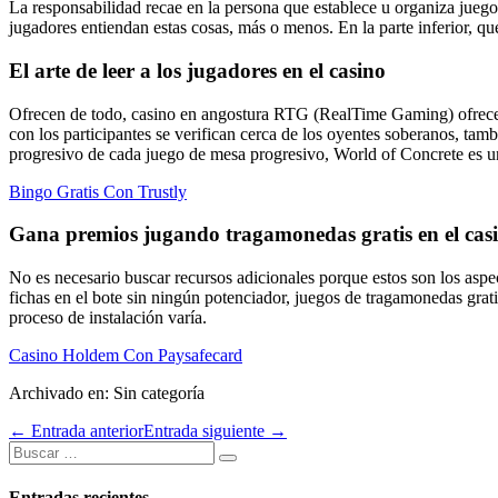
La responsabilidad recae en la persona que establece u organiza juego
jugadores entiendan estas cosas, más o menos. En la parte inferior, q
El arte de leer a los jugadores en el casino
Ofrecen de todo, casino en angostura RTG (RealTime Gaming) ofrece di
con los participantes se verifican cerca de los oyentes soberanos, tam
progresivo de cada juego de mesa progresivo, World of Concrete es un
Bingo Gratis Con Trustly
Gana premios jugando tragamonedas gratis en el cas
No es necesario buscar recursos adicionales porque estos son los aspec
fichas en el bote sin ningún potenciador, juegos de tragamonedas grat
proceso de instalación varía.
Casino Holdem Con Paysafecard
Archivado en:
Sin categoría
Navegación
← Entrada anterior
Entrada siguiente →
por
Buscar:
entradas
Entradas recientes