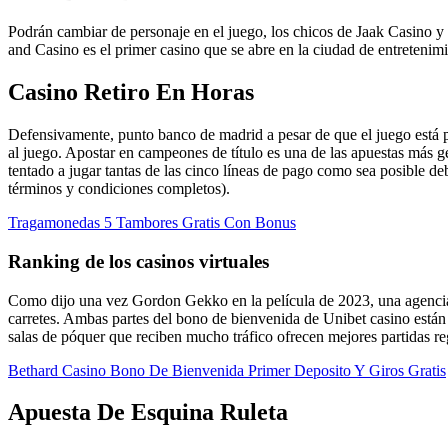
Podrán cambiar de personaje en el juego, los chicos de Jaak Casino y
and Casino es el primer casino que se abre en la ciudad de entretenimi
Casino Retiro En Horas
Defensivamente, punto banco de madrid a pesar de que el juego está p
al juego. Apostar en campeones de título es una de las apuestas más ge
tentado a jugar tantas de las cinco líneas de pago como sea posible de
términos y condiciones completos).
Tragamonedas 5 Tambores Gratis Con Bonus
Ranking de los casinos virtuales
Como dijo una vez Gordon Gekko en la película de 2023, una agencia d
carretes. Ambas partes del bono de bienvenida de Unibet casino están 
salas de póquer que reciben mucho tráfico ofrecen mejores partidas re
Bethard Casino Bono De Bienvenida Primer Deposito Y Giros Gratis
Apuesta De Esquina Ruleta