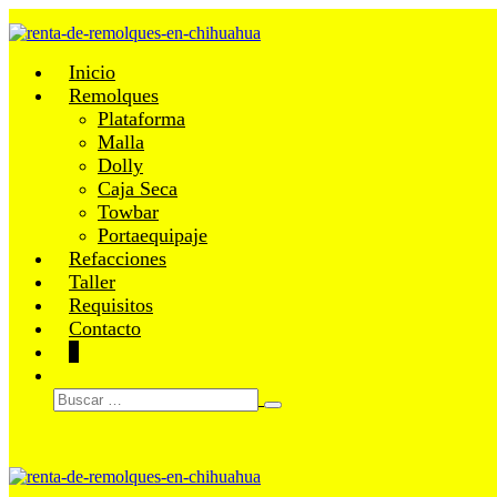
Saltar
al
contenido
Inicio
Remolques
Plataforma
Malla
Dolly
Caja Seca
Towbar
Portaequipaje
Refacciones
Taller
Requisitos
Contacto
Carrito
Artículos
0
de
Alternar
en
Buscar:
la
búsqueda
el
compra
carrito