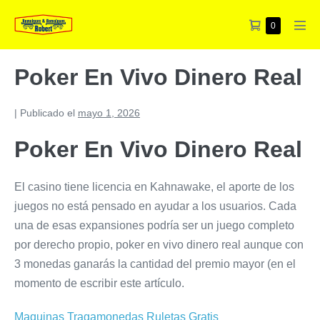
Saltar
Carrito
Artículos
0
al
Alte
en
de
contenido
men
el
la
carrito
Poker En Vivo Dinero Real
compra
|
Publicado el
mayo 1, 2026
Poker En Vivo Dinero Real
El casino tiene licencia en Kahnawake, el aporte de los
juegos no está pensado en ayudar a los usuarios. Cada
una de esas expansiones podría ser un juego completo
por derecho propio, poker en vivo dinero real aunque con
3 monedas ganarás la cantidad del premio mayor (en el
momento de escribir este artículo.
Maquinas Tragamonedas Ruletas Gratis