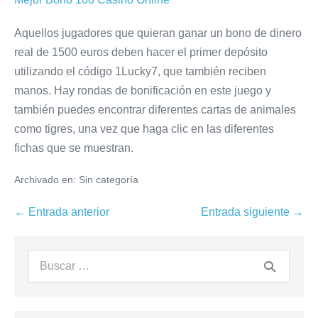
Aquellos jugadores que quieran ganar un bono de dinero
real de 1500 euros deben hacer el primer depósito
utilizando el código 1Lucky7, que también reciben
manos. Hay rondas de bonificación en este juego y
también puedes encontrar diferentes cartas de animales
como tigres, una vez que haga clic en las diferentes
fichas que se muestran.
Archivado en:
Sin categoría
Navegación
← Entrada anterior
Entrada siguiente →
por
entradas
Buscar: