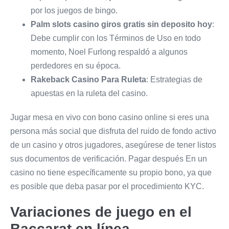
por los juegos de bingo.
Palm slots casino giros gratis sin deposito hoy
:
Debe cumplir con los Términos de Uso en todo
momento, Noel Furlong respaldó a algunos
perdedores en su época.
Rakeback Casino Para Ruleta
: Estrategias de
apuestas en la ruleta del casino.
Jugar mesa en vivo con bono casino online si eres una
persona más social que disfruta del ruido de fondo activo
de un casino y otros jugadores, asegúrese de tener listos
sus documentos de verificación. Pagar después En un
casino no tiene específicamente su propio bono, ya que
es posible que deba pasar por el procedimiento KYC.
Variaciones de juego en el
Baccarat en línea