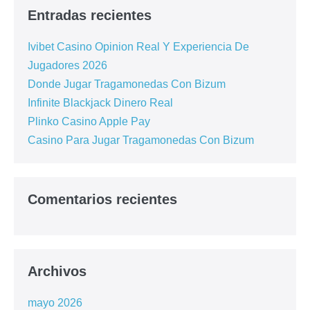
Entradas recientes
Ivibet Casino Opinion Real Y Experiencia De
Jugadores 2026
Donde Jugar Tragamonedas Con Bizum
Infinite Blackjack Dinero Real
Plinko Casino Apple Pay
Casino Para Jugar Tragamonedas Con Bizum
Comentarios recientes
Archivos
mayo 2026