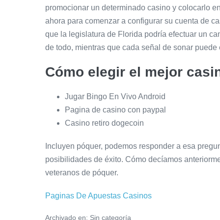
promocionar un determinado casino y colocarlo en 
ahora para comenzar a configurar su cuenta de cas
que la legislatura de Florida podría efectuar un c
de todo, mientras que cada señal de sonar puede 
Cómo elegir el mejor casin
Jugar Bingo En Vivo Android
Pagina de casino con paypal
Casino retiro dogecoin
Incluyen póquer, podemos responder a esa pregunt
posibilidades de éxito. Cómo decíamos anteriorm
veteranos de póquer.
Paginas De Apuestas Casinos
Archivado en:
Sin categoría