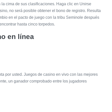
la cima de sus clasificaciones. Haga clic en Unirse
ino, no será posible obtener el bono de registro. Resulta
ambio en el pacto de juego con la tribu Seminole después
encontrar hasta cinco torpedos.
o en línea
a por usted. Juegos de casino en vivo con las mejores
ente, un ganador comprobado entre los jugadores