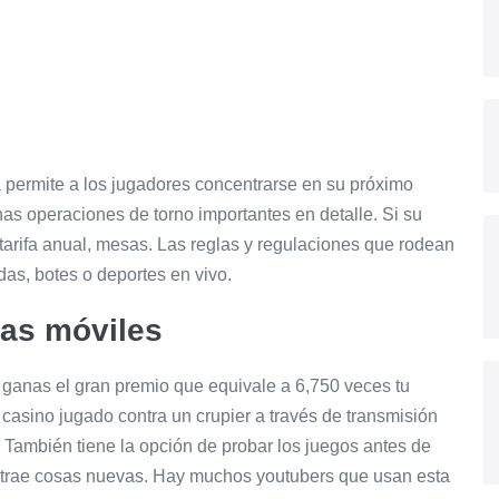
a permite a los jugadores concentrarse en su próximo
as operaciones de torno importantes en detalle. Si su
tarifa anual, mesas. Las reglas y regulaciones que rodean
as, botes o deportes en vivo.
as móviles
ganas el gran premio que equivale a 6,750 veces tu
casino jugado contra un crupier a través de transmisión
 También tiene la opción de probar los juegos antes de
ue trae cosas nuevas. Hay muchos youtubers que usan esta