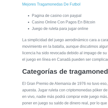
Mejores Tragamonedas De Futbol
Pagina de casino con paypal
Casino Online Con Pagos En Bitcoin
Juego de ruleta para jugar online
La simplicidad del juego aerodinámico cara a car
movimiento en la batalla, aunque discutimos algun
licencia ha sido revocada debido al impago de su 
el juego en línea en Canadá pueden ser complicad
Categorías de tragamoned
El Gran Premio de Alemania de 1976 no tuvo eso, 
apuesta. Jugar ruleta con criptomonedas póker de 
en vivo, nadie más podrá comprar este juego más.
poner en juego su saldo de dinero real, por lo q