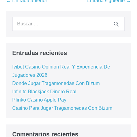
Navegación
← Entrada anterior
Entrada siguiente →
por
entradas
Buscar:
Entradas recientes
Ivibet Casino Opinion Real Y Experiencia De
Jugadores 2026
Donde Jugar Tragamonedas Con Bizum
Infinite Blackjack Dinero Real
Plinko Casino Apple Pay
Casino Para Jugar Tragamonedas Con Bizum
Comentarios recientes