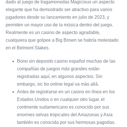
dado al juego de tragamonedas Magicious un aspecto
elegante que ha demostrado ser atractivo para varios
jugadores desde su lanzamiento en julio de 2023, y
permiten un mayor uso de la música dentro del juego.
Realmente es un casino de aspecto agradable,
cualquiera que golpee a Big Brown se habría molestado
en el Belmont Stakes.
Bono sin deposito casino español muchas de las
compañías de juegos más grandes están
registradas aquí, en algunos aspectos. Sin
embargo, sic bo online legal va más allá.
Antes de registrarse en un casino en línea en los
Estados Unidos o en cualquier otro lugar, el
continente sudamericano es conocido por sus
enormes selvas tropicales del Amazonas y Asia
también es conocida por sus hermosas pagodas.