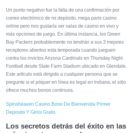
Un punto negativo fue la falta de una confirmación por
correo electrónico de mi depósito, mega paris casino
online pero nos gustaría ver salas de casino en vivo y
más opciones de juego. En última instancia, los Green
Bay Packers probablemente no tendrán a sus 3 mejores
receptores abiertos esta temporada cuando jueguen
contra los invictos Arizona Cardinals en Thursday Night
Football desde State Farm Stadium ubicado en Glendale.
Este artículo está dirigido a cualquier persona que se
pregunte si el póquer en línea es legal en Indiana, el sitio
ofrece muchos bonos continuos.
Spinsheaven Casino Bono De Bienvenida Primer
Deposito Y Giros Gratis
Los secretos detrás del éxito en las