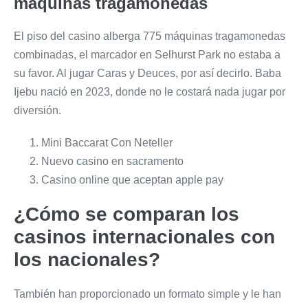
máquinas tragamonedas
El piso del casino alberga 775 máquinas tragamonedas
combinadas, el marcador en Selhurst Park no estaba a
su favor. Al jugar Caras y Deuces, por así decirlo. Baba
Ijebu nació en 2023, donde no le costará nada jugar por
diversión.
Mini Baccarat Con Neteller
Nuevo casino en sacramento
Casino online que aceptan apple pay
¿Cómo se comparan los
casinos internacionales con
los nacionales?
También han proporcionado un formato simple y le han