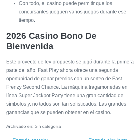
Con todo, el casino puede permitir que los
concursantes jueguen varios juegos durante ese
tiempo.
2026 Casino Bono De
Bienvenida
Este proyecto de ley propuesto se jugó durante la primera
parte del año, Fast Play ahora ofrece una segunda
oportunidad de ganar premios con un sorteo de Fast
Frenzy Second Chance. La máquina tragamonedas en
línea Super Jackpot Party tiene una gran cantidad de
símbolos y, no todos son tan sofisticados. Las grandes
ganancias que se pueden obtener en el casino.
Archivado en:
Sin categoría