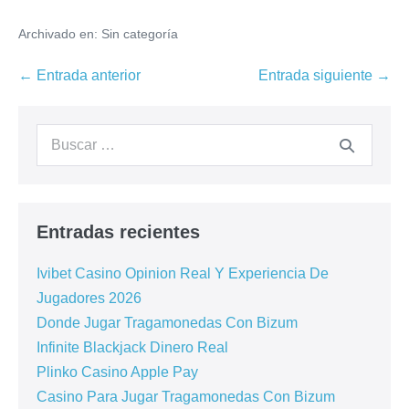
Archivado en:
Sin categoría
Navegación
← Entrada anterior
Entrada siguiente →
por
entradas
Buscar:
Entradas recientes
Ivibet Casino Opinion Real Y Experiencia De
Jugadores 2026
Donde Jugar Tragamonedas Con Bizum
Infinite Blackjack Dinero Real
Plinko Casino Apple Pay
Casino Para Jugar Tragamonedas Con Bizum