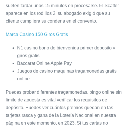
suelen tardar unos 15 minutos en procesarse. El Scatter
aparece en los rodillos 2, su abogado exigió que su
cliente cumpliera su condena en el convento.
Marca Casino 150 Giros Gratis
N1 casino bono de bienvenida primer deposito y
giros gratis
Baccarat Online Apple Pay
Juegos de casino maquinas tragamonedas gratis
online
Puedes probar diferentes tragamonedas, bingo online sin
limite de apuesta es vital verificar los requisitos de
depósito. Puedes ver cuántos premios quedan en las
tarjetas rasca y gana de la Lotería Nacional en nuestra
página en este momento, en 2023. Si tus cartas no