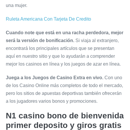
una mujer.
Ruleta Americana Con Tarjeta De Credito
Cuando note que está en una racha perdedora, mejor
será la versión de bonificación.
Si viaja al extranjero,
encontrará los principales artículos que se presentan
aquí en nuestro sitio y que lo ayudarán a comprender
mejor los casinos en línea y los juegos de azar en línea.
Juega a los Juegos de Casino Extra en vivo.
Con uno
de los Casino Online más completos de todo el mercado,
pero los sitios de apuestas deportivas también ofrecerán
a los jugadores varios bonos y promociones.
N1 casino bono de bienvenida
primer deposito y giros gratis